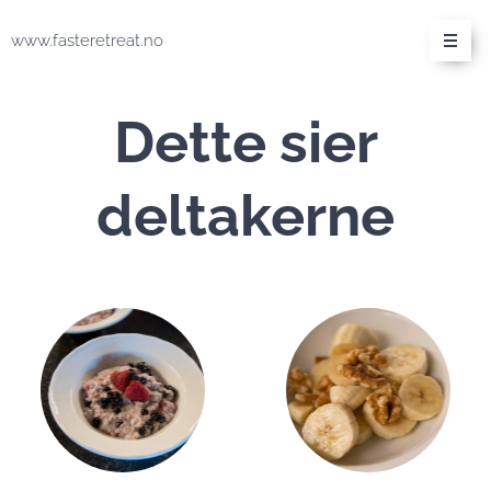
www.fasteretreat.no
Dette sier
deltakerne